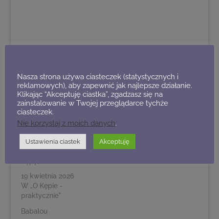
POLITYKA CIASTECZEK
POWIĄZANE
Nasza strona używa ciasteczek (statystycznych i
reklamowych), aby zapewnić jak najlepsze działanie.
Aspendens
Klikając “Akceptuję ciastka”, zgadzasz się na
zainstalowanie w Twojej przeglądarce tychże
Aspendens, ul. Jana
ciasteczek.
Styki 9/3
Nie korzystaj z moich danych
.
4 listopada 2022
2026-05-24: wybory
W „Zakupy, sklepy"
do Rad Osiedli
Ustawienia ciastek
Akceptuję
(Samorządu Saskiej
Kępy)
19 kwietnia 2026
W „O Kępie -
praktycznie"
Babalou