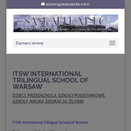
ADMIN@SASKAKEPA.INFO
Zaznacz stronę
ITSW INTERNATIONAL
TRILINGUAL SCHOOL OF
WARSAW
DZIECI
,
PRZEDSZKOLA
,
SZKOŁY PODSTAWOWE
,
SZKOŁY, NAUKA, EDUKACJA
,
ŻŁOBKI
ITSW International Trilingual School of Warsaw