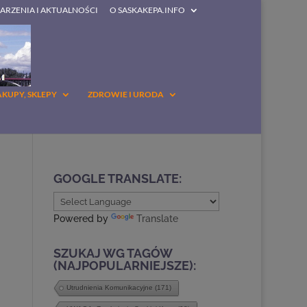
DARZENIA I AKTUALNOŚCI
O SASKAKEPA.INFO
AKUPY, SKLEPY
ZDROWIE I URODA
GOOGLE TRANSLATE:
Powered by
Translate
SZUKAJ WG TAGÓW
(NAJPOPULARNIEJSZE):
Utrudnienia Komunikacyjne
(171)