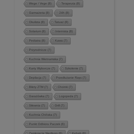
Wege / Vege
(8)
Terapeuta
(8)
Garmażeria
(8)
24h
(8)
Okulista
(8)
Tatuaż
(8)
Solarium
(8)
Internista
(8)
Pediatra
(8)
Kawa
(7)
Przyrodnicze
(7)
Kuchnia Wietnamska
(7)
Karty Wyborcze
(7)
Szkolenie
(7)
Depilacja
(7)
Przedłużanie Rzęs
(7)
Bilety ZTM
(7)
Choinki
(7)
Garażówka
(7)
Logopeda
(7)
Siłownia
(7)
Grill
(7)
Kuchnia Chińska
(7)
Punkt Odbioru Paczek
(6)
Zamknięcie Niedługo
(6)
Kebab
(6)