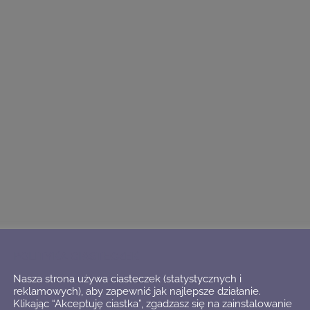
POLITYKA CIASTECZEK
Nasza strona używa ciasteczek (statystycznych i
reklamowych), aby zapewnić jak najlepsze działanie.
Klikając “Akceptuję ciastka”, zgadzasz się na zainstalowanie