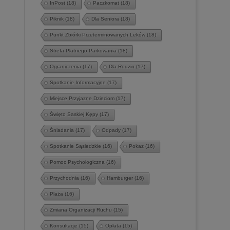
InPost
(18)
Paczkomat
(18)
Piknik
(18)
Dla Seniora
(18)
Punkt Zbiórki Przeterminowanych Leków
(18)
Strefa Płatnego Parkowania
(18)
Ograniczenia
(17)
Dla Rodzin
(17)
Spotkanie Informacyjne
(17)
Miejsce Przyjazne Dzieciom
(17)
Święto Saskiej Kępy
(17)
Śniadania
(17)
Odpady
(17)
Spotkanie Sąsiedzkie
(16)
Pokaz
(16)
Pomoc Psychologiczna
(16)
Przychodnia
(16)
Hamburger
(16)
Plaża
(16)
Zmiana Organizacji Ruchu
(15)
Konsultacje
(15)
Opłata
(15)