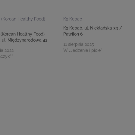
(Korean Healthy Food)
K2 Kebab
K2 Kebab, ul. Niekłańska 33 /
(Korean Healthy Food)
Pawilon 6
 ul. Międzynarodowa 42
11 sierpnia 2025
ia 2022
W „Jedzenie i picie"
ńczyk""