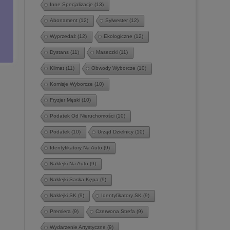
Inne Specjalizacje
(13)
Abonament
(12)
Sylwester
(12)
Wyprzedaż
(12)
Ekologiczne
(12)
Dystans
(11)
Maseczki
(11)
Klimat
(11)
Obwody Wyborcze
(10)
Komisje Wyborcze
(10)
Fryzjer Męski
(10)
Podatek Od Nieruchomości
(10)
Podatek
(10)
Urząd Dzielnicy
(10)
Identyfikatory Na Auto
(9)
Naklejki Na Auto
(9)
Naklejki Saska Kępa
(9)
Naklejki SK
(9)
Identyfikatory SK
(9)
Premiera
(9)
Czerwona Strefa
(9)
Wydarzenie Artystyczne
(9)