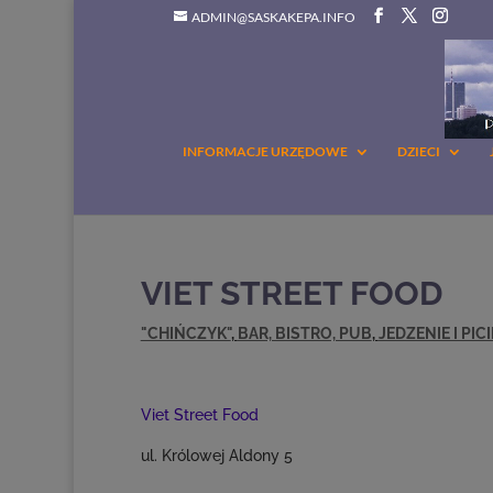
ADMIN@SASKAKEPA.INFO
INFORMACJE URZĘDOWE
DZIECI
VIET STREET FOOD
"CHIŃCZYK"
,
BAR, BISTRO, PUB
,
JEDZENIE I PICI
Viet Street Food
ul. Królowej Aldony 5