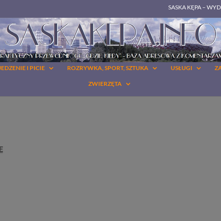
SASKA KĘPA – WY
JEDZENIE I PICIE
ROZRYWKA, SPORT, SZTUKA
USŁUGI
Z
ZWIERZĘTA
E