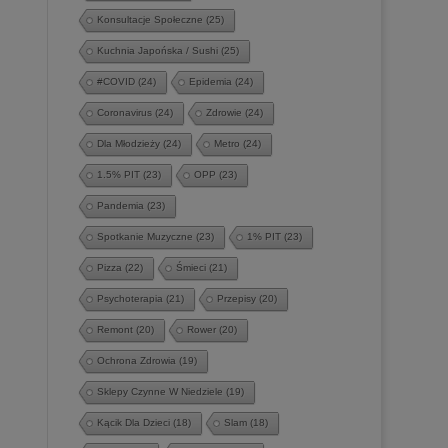
Konsultacje Społeczne
(25)
Kuchnia Japońska / Sushi
(25)
#COVID
(24)
Epidemia
(24)
Coronavirus
(24)
Zdrowie
(24)
Dla Młodzieży
(24)
Metro
(24)
1.5% PIT
(23)
OPP
(23)
Pandemia
(23)
Spotkanie Muzyczne
(23)
1% PIT
(23)
Pizza
(22)
Śmieci
(21)
Psychoterapia
(21)
Przepisy
(20)
Remont
(20)
Rower
(20)
Ochrona Zdrowia
(19)
Sklepy Czynne W Niedziele
(19)
Kącik Dla Dzieci
(18)
Slam
(18)