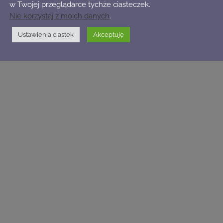
w Twojej przeglądarce tychże ciasteczek.
Nie korzystaj z moich danych
.
Ustawienia ciastek
Akceptuję