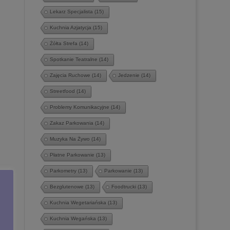
Lekarz Specjalista
(15)
Kuchnia Azjatycja
(15)
Żółta Strefa
(14)
Spotkanie Teatralne
(14)
Zajęcia Ruchowe
(14)
Jedzenie
(14)
Streetfood
(14)
Problemy Komunikacyjne
(14)
Zakaz Parkowania
(14)
Muzyka Na Żywo
(14)
Płatne Parkowanie
(13)
Parkometry
(13)
Parkowanie
(13)
Bezglutenowe
(13)
Foodtrucki
(13)
Kuchnia Wegetariańska
(13)
Kuchnia Wegańska
(13)