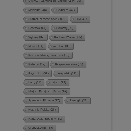
UWAGA: Zamknięcie Saskiej Kępy
(98)
Manicure
(46)
Pedicure
(43)
Budżet Partycypacyjny
(42)
ZTM
(41)
Dostawa
(41)
Tramwaj
(39)
Wybory
(37)
Kuchnia Włoska
(35)
Masaż
(34)
Autobus
(33)
Kuchnia Międzynarodowa
(33)
Kabaret
(32)
Bezpieczeństwo
(32)
Psycholog
(32)
Angielski
(32)
Lody
(31)
Lekarz
(29)
Miejsce Przyjazne Psom
(29)
Spotkanie Filmowe
(27)
Ekologia
(27)
Kuchnia Polska
(26)
Karta Dużej Rodziny
(25)
Charytatywne
(25)