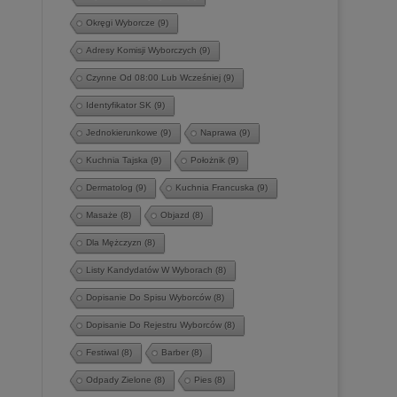
Okręgi Wyborcze
(9)
Adresy Komisji Wyborczych
(9)
Czynne Od 08:00 Lub Wcześniej
(9)
Identyfikator SK
(9)
Jednokierunkowe
(9)
Naprawa
(9)
Kuchnia Tajska
(9)
Położnik
(9)
Dermatolog
(9)
Kuchnia Francuska
(9)
Masaże
(8)
Objazd
(8)
Dla Mężczyzn
(8)
Listy Kandydatów W Wyborach
(8)
Dopisanie Do Spisu Wyborców
(8)
Dopisanie Do Rejestru Wyborców
(8)
Festiwal
(8)
Barber
(8)
Odpady Zielone
(8)
Pies
(8)