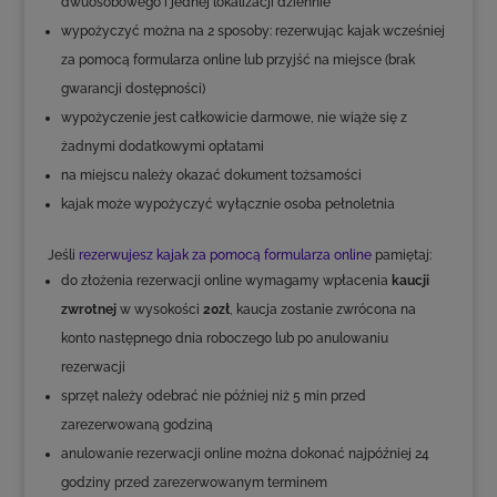
dwuosobowego i jednej lokalizacji dziennie
wypożyczyć można na 2 sposoby: rezerwując kajak wcześniej
za pomocą formularza online lub przyjść na miejsce (brak
gwarancji dostępności)
wypożyczenie jest całkowicie darmowe, nie wiąże się z
żadnymi dodatkowymi opłatami
na miejscu należy okazać dokument tożsamości
kajak może wypożyczyć wyłącznie osoba pełnoletnia
Jeśli
rezerwujesz kajak za pomocą formularza online
pamiętaj:
do złożenia rezerwacji online wymagamy wpłacenia
kaucji
zwrotnej
w wysokości
20zł
, kaucja zostanie zwrócona na
konto następnego dnia roboczego lub po anulowaniu
rezerwacji
sprzęt należy odebrać nie później niż 5 min przed
zarezerwowaną godziną
anulowanie rezerwacji online można dokonać najpóźniej 24
godziny przed zarezerwowanym terminem