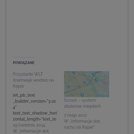
POWIĄZANE
Przystanki WLT
(tramwaje wodne) na
Kępie
[et_pb_text
Scroot – system
_builder_version="3.22.
skuterów miejskich
4"
text_text_shadow_hori
7 maja 2017
zontal_length="text_te
W „Informacje dot.
xt_shadow_style,%91o
29 kwietnia 2014
ruchu na Kępie"
bject Object%93"
W „Informacje dot.