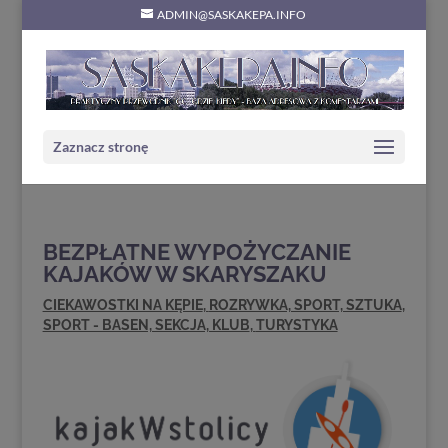
ADMIN@SASKAKEPA.INFO
Zaznacz stronę
BEZPŁATNE WYPOŻYCZANIE
KAJAKÓW W SKARYSZAKU
CIEKAWOSTKI NA KĘPIE
,
ROZRYWKA, SPORT, SZTUKA
,
SPORT - BASEN, SEKCJA, KLUB
,
TURYSTYKA