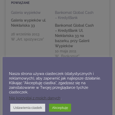
POWIĄZANE
Galeria wypieków
Bankomat Global Cash
– KredytBank
Galeria wypieków ul.
Niekłańska 33
Bankomat Global Cash
– KredytBank Ul.
26 września 2013
Niekłańska 33 na
W „Art. spożywcze"
bazarku, przy Galerii
Wypieków
10 maja 2011
W „Bankomat"
POLITYKA CIASTECZEK
Nasza strona używa ciasteczek (statystycznych i
reklamowych), aby zapewnić jak najlepsze działanie.
Klikając “Akceptuję ciastka”, zgadzasz się na
2018-12-12: Jarmark
zainstalowanie w Twojej przeglądarce tychże
świateczny w SP 373
ciasteczek.
Nie korzystaj z moich danych
.
11 grudnia 2018
W „Wpisy archiwalne"
Ustawienia ciastek
Akceptuję