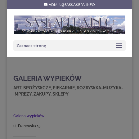
ADMIN@SASKAKEPA.INFO
Zaznacz stronę
GALERIA WYPIEKÓW
ART. SPOŻYWCZE
,
PIEKARNIE
,
ROZRYWKA-MUZYKA-
IMPREZY
,
ZAKUPY, SKLEPY
Galeria wypieków
ul. Francuska 15