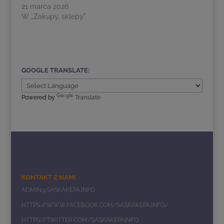
21 marca 2026
osób posiadających
W „Zakupy, sklepy"
identyfikatory SK,
pojazdów ZTM,
taksówek oraz
pojazdów
jednośladowych...
GOOGLE TRANSLATE:
Powered by
Translate
KONTAKT Z NAMI
ADMIN@SASKAKEPA.INFO
HTTPS://WWW.FACEBOOK.COM/SASKAKEPA.INFO/
HTTPS://TWITTER.COM/SASKAKEPAINFO