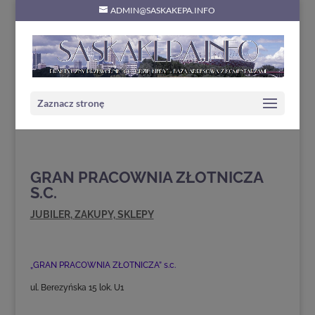
ADMIN@SASKAKEPA.INFO
Zaznacz stronę
GRAN PRACOWNIA ZŁOTNICZA
S.C.
JUBILER
,
ZAKUPY, SKLEPY
„GRAN PRACOWNIA ZŁOTNICZA” s.c.
ul. Berezyńska 15 lok. U1