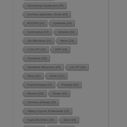
Konsultacje Społeczne
(25)
Kuchnia Japońska / Sushi
(25)
#COVID
(24)
Epidemia
(24)
Coronavirus
(24)
Zdrowie
(24)
Dla Młodzieży
(24)
Metro
(24)
1.5% PIT
(23)
OPP
(23)
Pandemia
(23)
Spotkanie Muzyczne
(23)
1% PIT
(23)
Pizza
(22)
Śmieci
(21)
Psychoterapia
(21)
Przepisy
(20)
Remont
(20)
Rower
(20)
Ochrona Zdrowia
(19)
Sklepy Czynne W Niedziele
(19)
Kącik Dla Dzieci
(18)
Slam
(18)