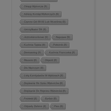
Okręgi Wyborcze
(9)
Adresy Komisji Wyborczych
(9)
Czynne Od 08:00 Lub Wcześniej
(9)
Identyfikator SK
(9)
Jednokierunkowe
(9)
Naprawa
(9)
Kuchnia Tajska
(9)
Położnik
(9)
Dermatolog
(9)
Kuchnia Francuska
(9)
Masaże
(8)
Objazd
(8)
Dla Mężczyzn
(8)
Listy Kandydatów W Wyborach
(8)
Dopisanie Do Spisu Wyborców
(8)
Dopisanie Do Rejestru Wyborców
(8)
Festiwal
(8)
Barber
(8)
Odpady Zielone
(8)
Pies
(8)