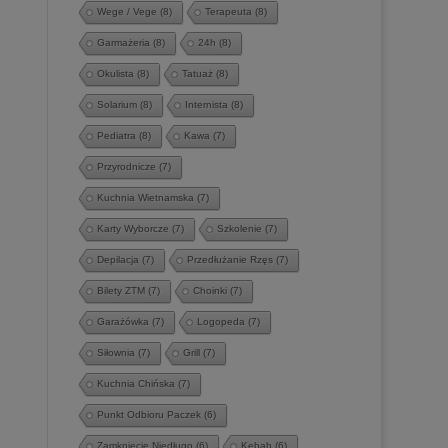
Wege / Vege
(8)
Terapeuta
(8)
Garmażeria
(8)
24h
(8)
Okulista
(8)
Tatuaż
(8)
Solarium
(8)
Internista
(8)
Pediatra
(8)
Kawa
(7)
Przyrodnicze
(7)
Kuchnia Wietnamska
(7)
Karty Wyborcze
(7)
Szkolenie
(7)
Depilacja
(7)
Przedłużanie Rzęs
(7)
Bilety ZTM
(7)
Choinki
(7)
Garażówka
(7)
Logopeda
(7)
Siłownia
(7)
Grill
(7)
Kuchnia Chińska
(7)
Punkt Odbioru Paczek
(6)
Zamknięcie Niedługo
(6)
Kebab
(6)