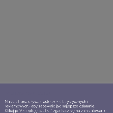
POLITYKA CIASTECZEK
Nasza strona używa ciasteczek (statystycznych i
reklamowych), aby zapewnić jak najlepsze działanie.
Klikając “Akceptuję ciastka”, zgadzasz się na zainstalowanie