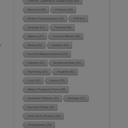
UWAGA: Zamknięcie Saskiej Kępy
(98)
Manicure
(46)
Pedicure
(43)
Budżet Partycypacyjny
(42)
ZTM
(41)
Dostawa
(41)
Tramwaj
(39)
Wybory
(37)
Kuchnia Włoska
(35)
y
Masaż
(34)
Autobus
(33)
Kuchnia Międzynarodowa
(33)
Kabaret
(32)
Bezpieczeństwo
(32)
Psycholog
(32)
Angielski
(32)
Lody
(31)
Lekarz
(29)
Miejsce Przyjazne Psom
(29)
Spotkanie Filmowe
(27)
Ekologia
(27)
Kuchnia Polska
(26)
Karta Dużej Rodziny
(25)
Charytatywne
(25)