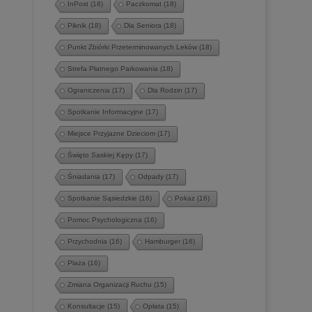
InPost
(18)
Paczkomat
(18)
Piknik
(18)
Dla Seniora
(18)
Punkt Zbiórki Przeterminowanych Leków
(18)
Strefa Płatnego Parkowania
(18)
Ograniczenia
(17)
Dla Rodzin
(17)
Spotkanie Informacyjne
(17)
Miejsce Przyjazne Dzieciom
(17)
Święto Saskiej Kępy
(17)
Śniadania
(17)
Odpady
(17)
Spotkanie Sąsiedzkie
(16)
Pokaz
(16)
Pomoc Psychologiczna
(16)
Przychodnia
(16)
Hamburger
(16)
Plaża
(16)
Zmiana Organizacji Ruchu
(15)
Konsultacje
(15)
Opłata
(15)