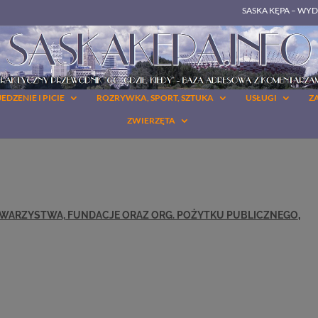
SASKA KĘPA – WY
JEDZENIE I PICIE
ROZRYWKA, SPORT, SZTUKA
USŁUGI
Z
ZWIERZĘTA
WARZYSTWA, FUNDACJE ORAZ ORG. POŻYTKU PUBLICZNEGO
,