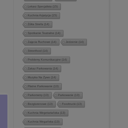
Lekarz Specjalista
(15)
Kuchnia Azjatycja
(15)
Żółta Strefa
(14)
Spotkanie Teatralne
(14)
Zajęcia Ruchowe
(14)
Jedzenie
(14)
Streetfood
(14)
Problemy Komunikacyjne
(14)
Zakaz Parkowania
(14)
Muzyka Na Żywo
(14)
Płatne Parkowanie
(13)
Parkometry
(13)
Parkowanie
(13)
Bezglutenowe
(13)
Foodtrucki
(13)
Kuchnia Wegetariańska
(13)
Kuchnia Wegańska
(13)