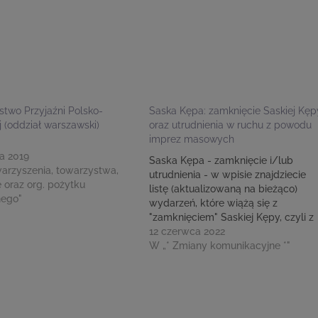
stwo Przyjaźni Polsko-
Saska Kępa: zamknięcie Saskiej Kęp
j (oddział warszawski)
oraz utrudnienia w ruchu z powodu
imprez masowych
a 2019
Saska Kępa - zamknięcie i/lub
arzyszenia, towarzystwa,
utrudnienia - w wpisie znajdziecie
 oraz org. pożytku
listę (aktualizowaną na bieżąco)
nego"
wydarzeń, które wiążą się z
"zamknięciem" Saskiej Kępy, czyli z
zakazem wjazdu na teren Saskiej
12 czerwca 2022
Kępy dla ruchu indywidualnego, za
W „* Zmiany komunikacyjne *"
wyjątkiem pojazdów osób
posiadających identyfikatory SK,
pojazdów ZTM, taksówek oraz
pojazdów jednośladowych...