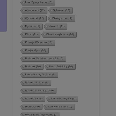
Inne Specjalizacje
(13)
Abonament
(12)
Sylwester
(12)
Wyprzedaż
(12)
Ekologiczne
(12)
Dystans
(11)
Maseczki
(11)
Klimat
(11)
Obwody Wyborcze
(10)
Komisje Wyborcze
(10)
Fryzjer Męski
(10)
Podatek Od Nieruchomości
(10)
Podatek
(10)
Urząd Dzielnicy
(10)
Identyfikatory Na Auto
(9)
Naklejki Na Auto
(9)
Naklejki Saska Kępa
(9)
Naklejki SK
(9)
Identyfikatory SK
(9)
Premiera
(9)
Czerwona Strefa
(9)
Wydarzenie Artystyczne
(9)