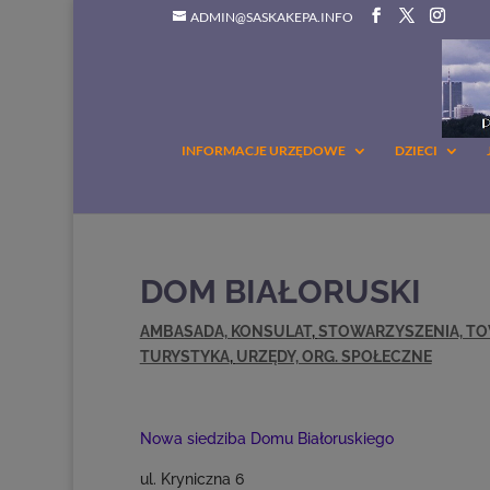
ADMIN@SASKAKEPA.INFO
INFORMACJE URZĘDOWE
DZIECI
DOM BIAŁORUSKI
AMBASADA, KONSULAT
,
STOWARZYSZENIA, TO
TURYSTYKA
,
URZĘDY, ORG. SPOŁECZNE
Nowa siedziba Domu Białoruskiego
ul. Kryniczna 6