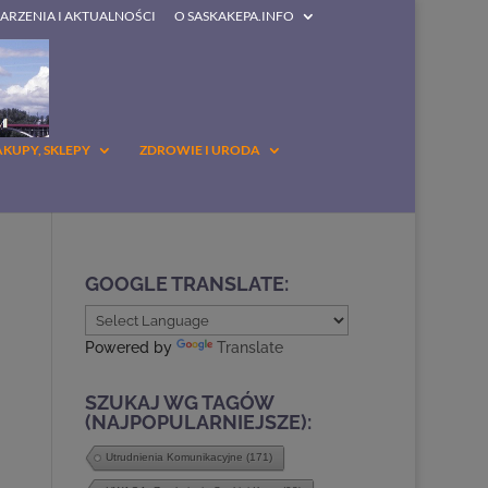
DARZENIA I AKTUALNOŚCI
O SASKAKEPA.INFO
AKUPY, SKLEPY
ZDROWIE I URODA
GOOGLE TRANSLATE:
Powered by
Translate
SZUKAJ WG TAGÓW
(NAJPOPULARNIEJSZE):
Utrudnienia Komunikacyjne
(171)