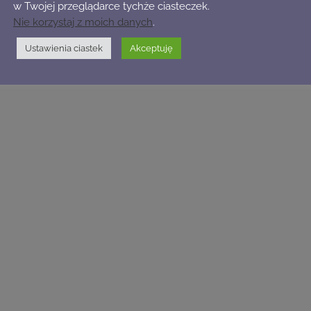
w Twojej przeglądarce tychże ciasteczek.
Nie korzystaj z moich danych
.
Ustawienia ciastek
Akceptuję