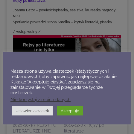
Rejsy po literaturze.
Joanna Bator – powieściopisarka, eseistka, laureatka nagrody
NIKE
Spotkanie prowadzi Iwona Smolka – krytyk literacki, pisarka
/ wstęp wolny /
POLITYKA CIASTECZEK
Nasza strona używa ciasteczek (statystycznych i
reklamowych), aby zapewnić jak najlepsze działanie.
Klikając “Akceptuję ciastka”, zgadzasz się na
zainstalowanie w Twojej przeglądarce tychże
POWIĄZANE
ciasteczek.
Nie korzystaj z moich danych
.
Ustawienia ciastek
Akceptuję
2020-10-19: REJSY PO
2015-12-07: Rejsy po
LITERATURZE I NIE
literaturze