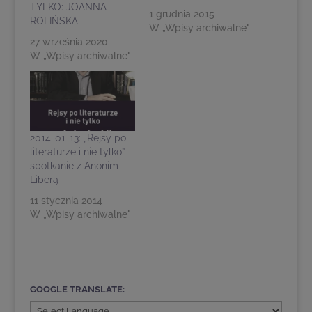
TYLKO: JOANNA
1 grudnia 2015
ROLIŃSKA
W „Wpisy archiwalne"
27 września 2020
W „Wpisy archiwalne"
2014-01-13: „Rejsy po
literaturze i nie tylko” –
spotkanie z Anonim
Liberą
11 stycznia 2014
W „Wpisy archiwalne"
GOOGLE TRANSLATE: