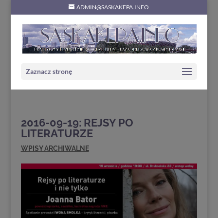
ADMIN@SASKAKEPA.INFO
Zaznacz stronę
2016-09-19: REJSY PO
LITERATURZE
WPISY ARCHIWALNE