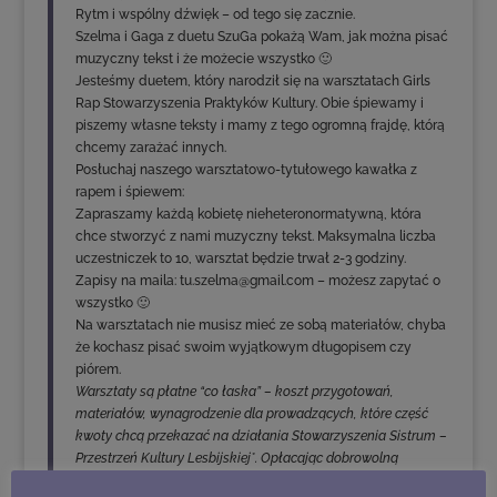
Rytm i wspólny dźwięk – od tego się zacznie.
Szelma i Gaga z duetu SzuGa pokażą Wam, jak można pisać
muzyczny tekst i że możecie wszystko 🙂
Jesteśmy duetem, który narodził się na warsztatach Girls
Rap Stowarzyszenia Praktyków Kultury. Obie śpiewamy i
piszemy własne teksty i mamy z tego ogromną frajdę, którą
chcemy zarażać innych.
Posłuchaj naszego warsztatowo-tytułowego kawałka z
rapem i śpiewem:
Zapraszamy każdą kobietę nieheteronormatywną, która
chce stworzyć z nami muzyczny tekst. Maksymalna liczba
uczestniczek to 10, warsztat będzie trwał 2-3 godziny.
Zapisy na maila: tu.szelma@gmail.com – możesz zapytać o
wszystko 🙂
Na warsztatach nie musisz mieć ze sobą materiałów, chyba
że kochasz pisać swoim wyjątkowym długopisem czy
piórem.
Warsztaty są płatne “co łaska” – koszt przygotowań,
materiałów, wynagrodzenie dla prowadzących, które część
kwoty chcą przekazać na działania Stowarzyszenia Sistrum –
Przestrzeń Kultury Lesbijskiej*. Opłacając dobrowolną
składkę przyczyniasz się do możliwości przeprowadzenia