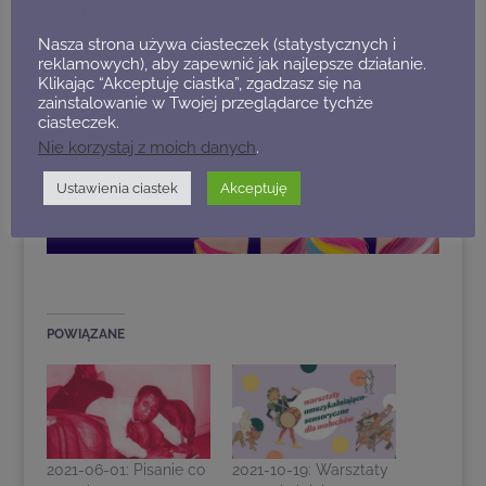
kolejnych warsztatów dla kobiet niehetero.
„
POLITYKA CIASTECZEK
Nasza strona używa ciasteczek (statystycznych i
reklamowych), aby zapewnić jak najlepsze działanie.
Klikając “Akceptuję ciastka”, zgadzasz się na
zainstalowanie w Twojej przeglądarce tychże
ciasteczek.
Nie korzystaj z moich danych
.
Ustawienia ciastek
Akceptuję
POWIĄZANE
2021-06-01: Pisanie co
2021-10-19: Warsztaty