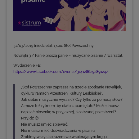
31/03/2019 (niedziela), 17:00, Stół Powszechny:
Novalijki 3 / Panie proszą panie – muzyczne pisanie / warsztat.
Wydarzenie FB:
https://www.facebook.com/events/314128629289124/
.
„Stół Powszechny zaprasza na trzecie spotkanie Novalijek,
cyklu w ramach Przestrzeni Kultury Lesbijskiej*.
Jak siebie muzycznie wyrazić? Czy tylko za pomocą słów?
A może też rytmem, by ciało zapamiętało? Może chcesz
napisać piosenkę w przyjaznej, siostrzanej przestrzeni?
Przyjdź 🙂
Nie musisz umieć śpiewać.
Nie musisz mieć doświadczenia w pisaniu.
Zrobimy wszystko razem we wspierającym kręgu.