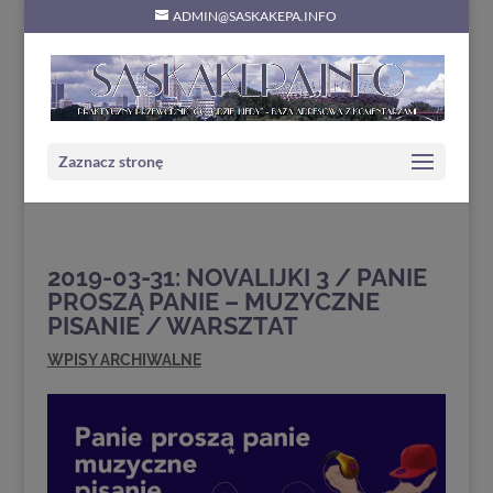
ADMIN@SASKAKEPA.INFO
Zaznacz stronę
2019-03-31: NOVALIJKI 3 / PANIE
PROSZĄ PANIE – MUZYCZNE
PISANIE / WARSZTAT
WPISY ARCHIWALNE