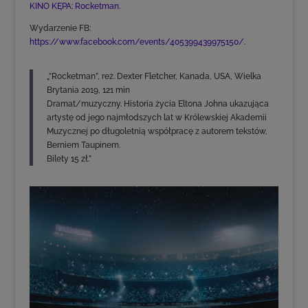
KINO KĘPA: Rocketman.
Wydarzenie FB:
https://www.facebook.com/events/405399439975150/
.
„”Rocketman”, reż. Dexter Fletcher, Kanada, USA, Wielka
Brytania 2019, 121 min
Dramat/muzyczny. Historia życia Eltona Johna ukazująca
artystę od jego najmłodszych lat w Królewskiej Akademii
Muzycznej po długoletnią współpracę z autorem tekstów,
Berniem Taupinem.
Bilety 15 zł.”