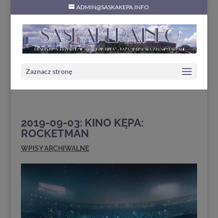
ADMIN@SASKAKEPA.INFO
Zaznacz stronę
2019-09-03: KINO KĘPA:
ROCKETMAN
WPISY ARCHIWALNE