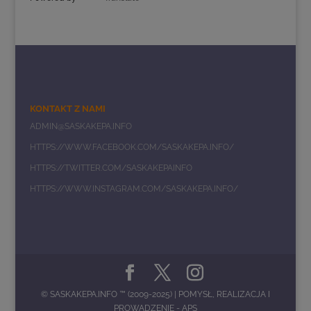
KONTAKT Z NAMI
ADMIN@SASKAKEPA.INFO
HTTPS://WWW.FACEBOOK.COM/SASKAKEPA.INFO/
HTTPS://TWITTER.COM/SASKAKEPAINFO
HTTPS://WWW.INSTAGRAM.COM/SASKAKEPA.INFO/
© SASKAKEPA.INFO ™ (2009-2025)
| POMYSŁ, REALIZACJA I
PROWADZENIE -
APS