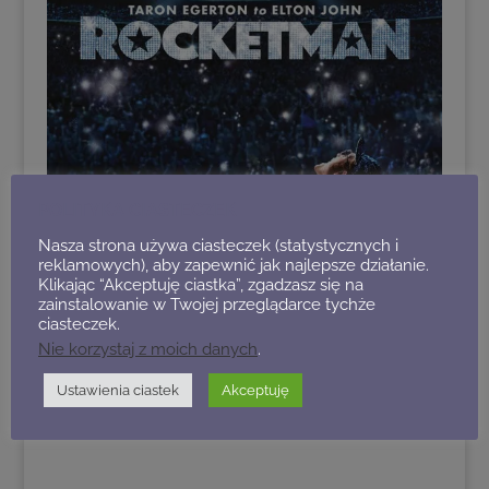
POLITYKA CIASTECZEK
Nasza strona używa ciasteczek (statystycznych i
reklamowych), aby zapewnić jak najlepsze działanie.
Klikając “Akceptuję ciastka”, zgadzasz się na
zainstalowanie w Twojej przeglądarce tychże
ciasteczek.
Nie korzystaj z moich danych
.
Ustawienia ciastek
Akceptuję