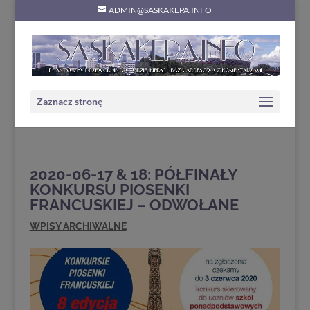
ADMIN@SASKAKEPA.INFO
Zaznacz stronę
2020-06-17 & 18: PÓŁFINAŁY
KONKURSU PIOSENKI
FRANCUSKIEJ – ODWOŁANE
WPISY ARCHIWALNE