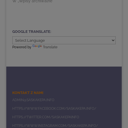
W „Wpisy archiwalne"
GOOGLE TRANSLATE:
Powered by
Translate
KONTAKT Z NAMI
ADMIN@SASKAKEPA.INFO
HTTPS://WWW.FACEBOOK.COM/SASKAKEPA.INFO/
HTTPS://TWITTER.COM/SASKAKEPAINFO
HTTPS://WWW.INSTAGRAM.COM/SASKAKEPA.INFO/