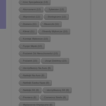
Inne Specjalizacje
(13)
Abonament
(12)
Sylwester
(12)
Wyprzedaż
(12)
Ekologiczne
(12)
Dystans
(11)
Maseczki
(11)
Klimat
(11)
Obwody Wyborcze
(10)
Komisje Wyborcze
(10)
Fryzjer Męski
(10)
Podatek Od Nieruchomości
(10)
Podatek
(10)
Urząd Dzielnicy
(10)
Identyfikatory Na Auto
(9)
Naklejki Na Auto
(9)
Naklejki Saska Kępa
(9)
Naklejki SK
(9)
Identyfikatory SK
(9)
Premiera
(9)
Czerwona Strefa
(9)
Wydarzenie Artystyczne
(9)