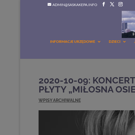
ADMIN@SASKAKEPA.INFO
INFORMACJE URZĘDOWE
DZIECI
2020-10-09: KONCER
PŁYTY „MIŁOSNA OSI
WPISY ARCHIWALNE