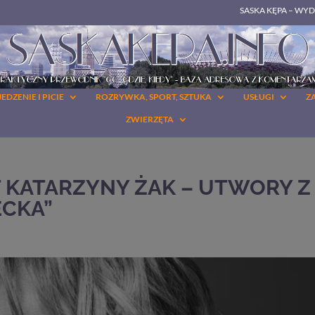
SASKA KĘPA – WY
JEDZENIE I PICIE
ROZRYWKA, SPORT, SZTUKA
USŁUGI
Z
ZWIERZĘTA
T KATARZYNY ŻAK – UTWORY Z
ECKA”