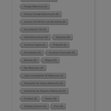
Okręgi Wyborcze
(9)
Adresy Komisji Wyborczych
(9)
Czynne Od 08:00 Lub Wcześniej
(9)
Identyfikator SK
(9)
Jednokierunkowe
(9)
Naprawa
(9)
Kuchnia Tajska
(9)
Położnik
(9)
Dermatolog
(9)
Kuchnia Francuska
(9)
Masaże
(8)
Objazd
(8)
Dla Mężczyzn
(8)
Listy Kandydatów W Wyborach
(8)
Dopisanie Do Spisu Wyborców
(8)
Dopisanie Do Rejestru Wyborców
(8)
Festiwal
(8)
Barber
(8)
Odpady Zielone
(8)
Pies
(8)