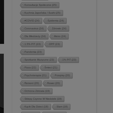
Konsultacje Społeczne
(25)
Kuchnia Japońska / Sushi
(25)
#COVID
(24)
Epidemia
(24)
Coronavirus
(24)
Zdrowie
(24)
Dla Młodzieży
(24)
Metro
(24)
1.5% PIT
(23)
OPP
(23)
Pandemia
(23)
Spotkanie Muzyczne
(23)
1% PIT
(23)
Pizza
(22)
Śmieci
(21)
Psychoterapia
(21)
Przepisy
(20)
Remont
(20)
Rower
(20)
Ochrona Zdrowia
(19)
Sklepy Czynne W Niedziele
(19)
Kącik Dla Dzieci
(18)
Slam
(18)