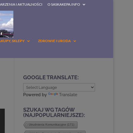
DARZENIA I AKTUALNOŚCI
O SASKAKEPA.INFO
AKUPY, SKLEPY
ZDROWIE I URODA
GOOGLE TRANSLATE:
Powered by
Translate
SZUKAJ WG TAGÓW
(NAJPOPULARNIEJSZE):
Utrudnienia Komunikacyjne
(171)