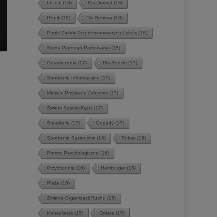
InPost
(18)
Paczkomat
(18)
Piknik
(18)
Dla Seniora
(18)
Punkt Zbiórki Przeterminowanych Leków
(18)
Strefa Płatnego Parkowania
(18)
Ograniczenia
(17)
Dla Rodzin
(17)
Spotkanie Informacyjne
(17)
Miejsce Przyjazne Dzieciom
(17)
Święto Saskiej Kępy
(17)
Śniadania
(17)
Odpady
(17)
Spotkanie Sąsiedzkie
(16)
Pokaz
(16)
Pomoc Psychologiczna
(16)
Przychodnia
(16)
Hamburger
(16)
Plaża
(16)
Zmiana Organizacji Ruchu
(15)
Konsultacje
(15)
Opłata
(15)