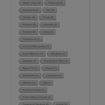
Wege / Vege
(8)
Terapeuta
(8)
Garmażeria
(8)
24h
(8)
Okulista
(8)
Tatuaż
(8)
Solarium
(8)
Internista
(8)
Pediatra
(8)
Kawa
(7)
Przyrodnicze
(7)
Kuchnia Wietnamska
(7)
Karty Wyborcze
(7)
Szkolenie
(7)
Depilacja
(7)
Przedłużanie Rzęs
(7)
Bilety ZTM
(7)
Choinki
(7)
Garażówka
(7)
Logopeda
(7)
Siłownia
(7)
Grill
(7)
Kuchnia Chińska
(7)
Punkt Odbioru Paczek
(6)
Zamknięcie Niedługo
(6)
Kebab
(6)