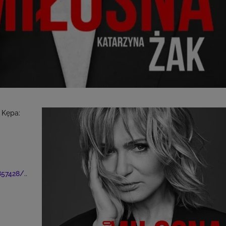
 Kępa:
57428/.
.