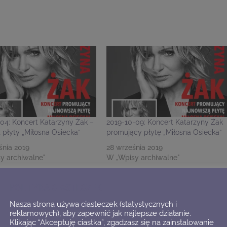
04: Koncert Katarzyny Żak –
2019-10-09: Koncert Katarzyny Żak
 płyty „Miłosna Osiecka”
promujący płytę „Miłosna Osiecka”
śnia 2019
28 września 2019
y archiwalne"
W „Wpisy archiwalne"
POLITYKA CIASTECZEK
Nasza strona używa ciasteczek (statystycznych i
reklamowych), aby zapewnić jak najlepsze działanie.
Klikając “Akceptuję ciastka”, zgadzasz się na zainstalowanie