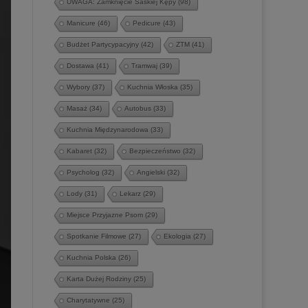
UWAGA: Zamknięcie Saskiej Kępy
(98)
Manicure
(46)
Pedicure
(43)
Budżet Partycypacyjny
(42)
ZTM
(41)
Dostawa
(41)
Tramwaj
(39)
Wybory
(37)
Kuchnia Włoska
(35)
Masaż
(34)
Autobus
(33)
Kuchnia Międzynarodowa
(33)
Kabaret
(32)
Bezpieczeństwo
(32)
Psycholog
(32)
Angielski
(32)
Lody
(31)
Lekarz
(29)
Miejsce Przyjazne Psom
(29)
Spotkanie Filmowe
(27)
Ekologia
(27)
Kuchnia Polska
(26)
Karta Dużej Rodziny
(25)
Charytatywne
(25)