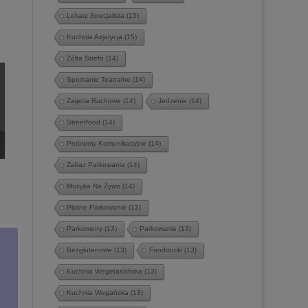
Lekarz Specjalista
(15)
Kuchnia Azjatycja
(15)
Żółta Strefa
(14)
Spotkanie Teatralne
(14)
Zajęcia Ruchowe
(14)
Jedzenie
(14)
Streetfood
(14)
Problemy Komunikacyjne
(14)
Zakaz Parkowania
(14)
Muzyka Na Żywo
(14)
Płatne Parkowanie
(13)
Parkometry
(13)
Parkowanie
(13)
Bezglutenowe
(13)
Foodtrucki
(13)
Kuchnia Wegetariańska
(13)
Kuchnia Wegańska
(13)