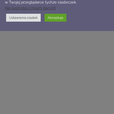
w Twojej przeglądarce tychże ciasteczek.
Nie korzystaj z moich danych
.
Ustawienia ciastek
Akceptuję