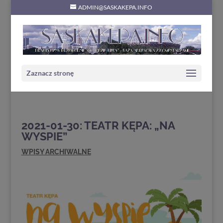
ADMIN@SASKAKEPA.INFO
Zaznacz stronę
2021-01-30: TEATR KĘPA: „NA
WYSPIE”
WPISY ARCHIWALNE