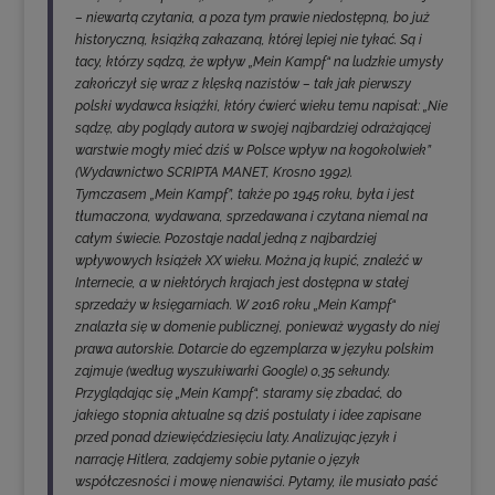
– niewartą czytania, a poza tym prawie niedostępną, bo już
historyczną, książką zakazaną, której lepiej nie tykać. Są i
tacy, którzy sądzą, że wpływ „Mein Kampf“ na ludzkie umysły
zakończył się wraz z klęską nazistów – tak jak pierwszy
polski wydawca książki, który ćwierć wieku temu napisał: „Nie
sądzę, aby poglądy autora w swojej najbardziej odrażającej
warstwie mogły mieć dziś w Polsce wpływ na kogokolwiek”
(Wydawnictwo SCRIPTA MANET, Krosno 1992).
Tymczasem „Mein Kampf”, także po 1945 roku, była i jest
tłumaczona, wydawana, sprzedawana i czytana niemal na
całym świecie. Pozostaje nadal jedną z najbardziej
wpływowych książek XX wieku. Można ją kupić, znaleźć w
Internecie, a w niektórych krajach jest dostępna w stałej
sprzedaży w księgarniach. W 2016 roku „Mein Kampf“
znalazła się w domenie publicznej, ponieważ wygasły do niej
prawa autorskie. Dotarcie do egzemplarza w języku polskim
zajmuje (według wyszukiwarki Google) 0,35 sekundy.
Przyglądając się „Mein Kampf“, staramy się zbadać, do
jakiego stopnia aktualne są dziś postulaty i idee zapisane
przed ponad dziewięćdziesięciu laty. Analizując język i
narrację Hitlera, zadajemy sobie pytanie o język
współczesności i mowę nienawiści. Pytamy, ile musiało paść