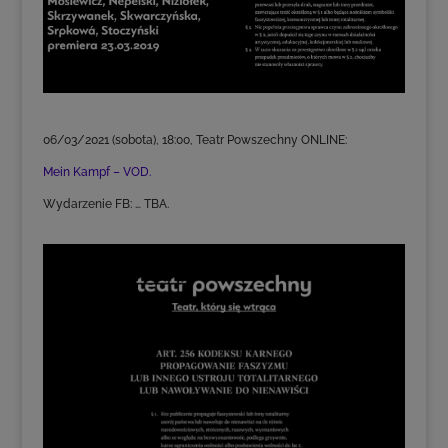
06/03/2021 (sobota), 18:00, Teatr Powszechny ONLINE:
Mein Kampf – VOD.
Wydarzenie FB: … TBA.