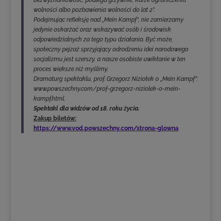
bezwyznaniowość, podlega grzywnie, karze ograniczenia
wolności albo pozbawienia wolności do lat 2”.
Podejmując refleksję nad „Mein Kampf“, nie zamierzamy
jedynie oskarżać oraz wskazywać osób i środowisk
odpowiedzialnych za tego typu działania. Być może,
społeczny pejzaż sprzyjający odrodzeniu idei narodowego
socjalizmu jest szerszy, a nasze osobiste uwikłanie w ten
proces większe niż myślimy.
Dramaturg spektaklu, prof. Grzegorz Niziołek o „Mein Kampf”:
www.powszechny.com/prof-grzegorz-niziolek-o-mein-
kampf.html.
Spektakl dla widzów od 18. roku życia.
Zakup biletów:
https://www.vod.powszechny.com/strona-glowna