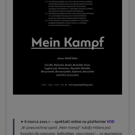
➤ 6 marca 2021 r. – spektakl online na platformie
VOD
„
W powszechnej opinii „Mein Kampf” Adolfa Hitlera jest
książką źle napisaną, bełkotliwą, nieczytaną i – co ważniejsze