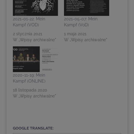
2021-01-22: Mein
2021-05-07: Mein
Kampf (VOD)
Kampf (VoD)
2 stycznia 2021
1 maja 2021
W „Wpisy archiwalne"
W „Wpisy archiwalne"
2020-11-19: Mein
Kampf (ONLINE)
18 listopada 2020
W „Wpisy archiwalne"
GOOGLE TRANSLATE: