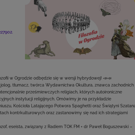
27902.
ozofii w Ogrodzie odbędzie się w wersji hybrydowej! 📣📣
cjolog, tłumacz, twórca Wydawnictwa Okultura, znawca zachodnich
encjonalnie prześmiewczych religiach, których autoironiczne
cyjnych instytucji religijnych. Omówimy je na przykładzie
uszu, Kościoła Latającego Potwora Spaghetti oraz Świątyni Szatan
rtach kontrkulturowych oraz zastanowimy się nad ich strategiami
lozof, eseista, związany z Radiem TOK FM + dr Paweł Boguszewski –