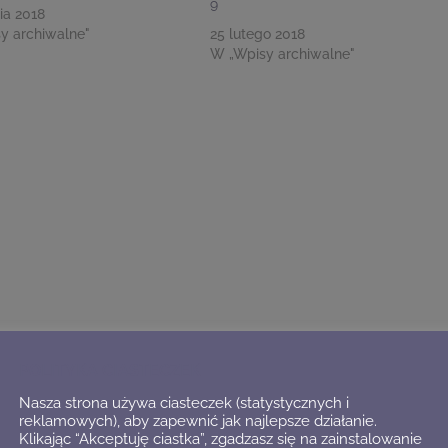
9
ia 2018
y archiwalne"
25 lutego 2018
W „Wpisy archiwalne"
POLITYKA CIASTECZEK
Nasza strona używa ciasteczek (statystycznych i
reklamowych), aby zapewnić jak najlepsze działanie.
Klikając “Akceptuję ciastka”, zgadzasz się na zainstalowanie