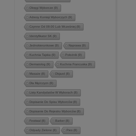
Okręgi Wyborcze
(9)
Adresy Komisji Wyborczych
(9)
Czynne Od 08:00 Lub Wcześniej
(9)
Identyfikator SK
(9)
Jednokierunkowe
(9)
Naprawa
(9)
Kuchnia Tajska
(9)
Położnik
(9)
Dermatolog
(9)
Kuchnia Francuska
(9)
Masaże
(8)
Objazd
(8)
Dla Mężczyzn
(8)
Listy Kandydatów W Wyborach
(8)
Dopisanie Do Spisu Wyborców
(8)
Dopisanie Do Rejestru Wyborców
(8)
Festiwal
(8)
Barber
(8)
Odpady Zielone
(8)
Pies
(8)