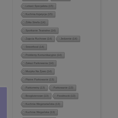
Lekarz Specjalista
(15)
Kuchnia Azjatycja
(15)
Żółta Strefa
(14)
Spotkanie Teatralne
(14)
Zajęcia Ruchowe
(14)
Jedzenie
(14)
Streetfood
(14)
Problemy Komunikacyjne
(14)
Zakaz Parkowania
(14)
Muzyka Na Żywo
(14)
Płatne Parkowanie
(13)
Parkometry
(13)
Parkowanie
(13)
Bezglutenowe
(13)
Foodtrucki
(13)
Kuchnia Wegetariańska
(13)
Kuchnia Wegańska
(13)