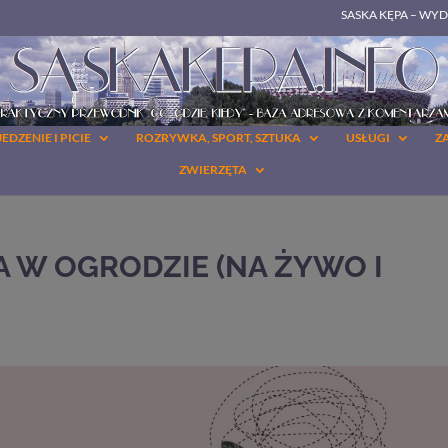
SASKA KĘPA – WY
JEDZENIE I PICIE
ROZRYWKA, SPORT, SZTUKA
USŁUGI
Z
ZWIERZĘTA
IA W OGRODZIE (NA ŻYWO I