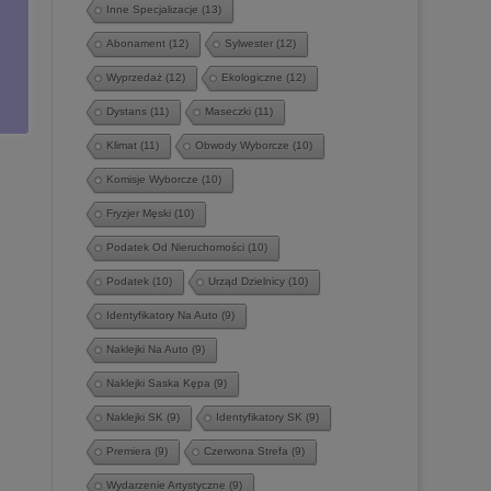
Inne Specjalizacje
(13)
Abonament
(12)
Sylwester
(12)
Wyprzedaż
(12)
Ekologiczne
(12)
Dystans
(11)
Maseczki
(11)
Klimat
(11)
Obwody Wyborcze
(10)
Komisje Wyborcze
(10)
Fryzjer Męski
(10)
Podatek Od Nieruchomości
(10)
Podatek
(10)
Urząd Dzielnicy
(10)
Identyfikatory Na Auto
(9)
Naklejki Na Auto
(9)
Naklejki Saska Kępa
(9)
Naklejki SK
(9)
Identyfikatory SK
(9)
Premiera
(9)
Czerwona Strefa
(9)
Wydarzenie Artystyczne
(9)