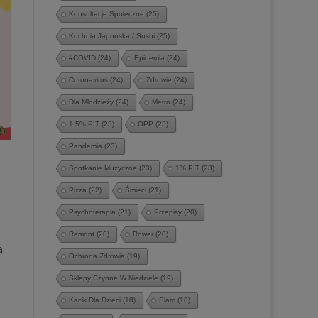
Konsultacje Społeczne
(25)
Kuchnia Japońska / Sushi
(25)
#COVID
(24)
Epidemia
(24)
Coronavirus
(24)
Zdrowie
(24)
Dla Młodzieży
(24)
Metro
(24)
1.5% PIT
(23)
OPP
(23)
Pandemia
(23)
Spotkanie Muzyczne
(23)
1% PIT
(23)
Pizza
(22)
Śmieci
(21)
Psychoterapia
(21)
Przepisy
(20)
Remont
(20)
Rower
(20)
a.
Ochrona Zdrowia
(19)
Sklepy Czynne W Niedziele
(19)
Kącik Dla Dzieci
(18)
Slam
(18)