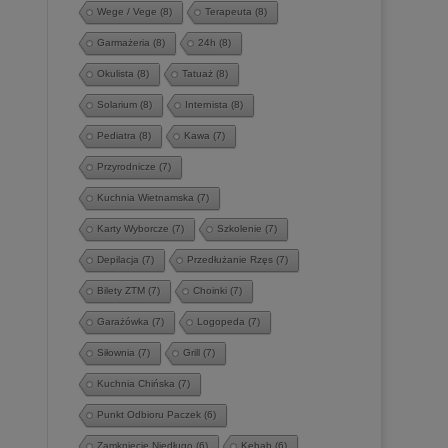
Wege / Vege
(8)
Terapeuta
(8)
Garmażeria
(8)
24h
(8)
Okulista
(8)
Tatuaż
(8)
Solarium
(8)
Internista
(8)
Pediatra
(8)
Kawa
(7)
Przyrodnicze
(7)
Kuchnia Wietnamska
(7)
Karty Wyborcze
(7)
Szkolenie
(7)
Depilacja
(7)
Przedłużanie Rzęs
(7)
Bilety ZTM
(7)
Choinki
(7)
Garażówka
(7)
Logopeda
(7)
Siłownia
(7)
Grill
(7)
Kuchnia Chińska
(7)
Punkt Odbioru Paczek
(6)
Zamknięcie Niedługo
(6)
Kebab
(6)