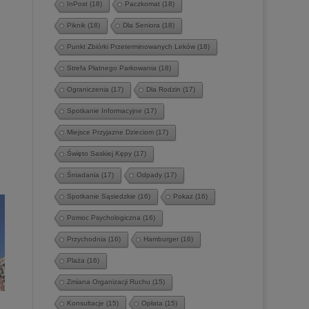
InPost
(18)
Paczkomat
(18)
Piknik
(18)
Dla Seniora
(18)
Punkt Zbiórki Przeterminowanych Leków
(18)
Strefa Płatnego Parkowania
(18)
Ograniczenia
(17)
Dla Rodzin
(17)
Spotkanie Informacyjne
(17)
Miejsce Przyjazne Dzieciom
(17)
Święto Saskiej Kępy
(17)
Śniadania
(17)
Odpady
(17)
Spotkanie Sąsiedzkie
(16)
Pokaz
(16)
Pomoc Psychologiczna
(16)
Przychodnia
(16)
Hamburger
(16)
Plaża
(16)
Zmiana Organizacji Ruchu
(15)
.
Konsultacje
(15)
Opłata
(15)