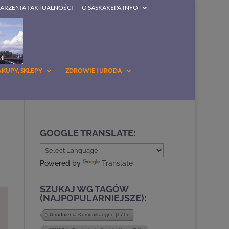
DARZENIA I AKTUALNOŚCI
O SASKAKEPA.INFO
AKUPY, SKLEPY
ZDROWIE I URODA
GOOGLE TRANSLATE:
Powered by
Translate
SZUKAJ WG TAGÓW
(NAJPOPULARNIEJSZE):
Utrudnienia Komunikacyjne
(171)