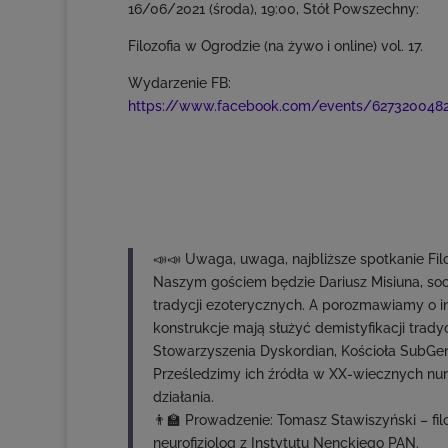
16/06/2021 (środa), 19:00, Stół Powszechny:
Filozofia w Ogrodzie (na żywo i online) vol. 17.
Wydarzenie FB:
https://www.facebook.com/events/6273200482
📣📣 Uwaga, uwaga, najbliższe spotkanie Fil
Naszym gościem będzie Dariusz Misiuna, so
tradycji ezoterycznych. A porozmawiamy o int
konstrukcje mają służyć demistyfikacji trady
Stowarzyszenia Dyskordian, Kościoła SubGeni
Prześledzimy ich źródła w XX-wiecznych nu
działania.
👨‍🏫 Prowadzenie: Tomasz Stawiszyński – fi
neurofizjolog z Instytutu Nenckiego PAN.