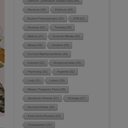
UWAGA: Zamknięcie Saskiej Kępy
(98)
Manicure
(46)
Pedicure
(43)
Budżet Partycypacyjny
(42)
ZTM
(41)
Dostawa
(41)
Tramwaj
(39)
Wybory
(37)
Kuchnia Włoska
(35)
Masaż
(34)
Autobus
(33)
Kuchnia Międzynarodowa
(33)
Kabaret
(32)
Bezpieczeństwo
(32)
Psycholog
(32)
Angielski
(32)
Lody
(31)
Lekarz
(29)
Miejsce Przyjazne Psom
(29)
Spotkanie Filmowe
(27)
Ekologia
(27)
Kuchnia Polska
(26)
Karta Dużej Rodziny
(25)
Charytatywne
(25)