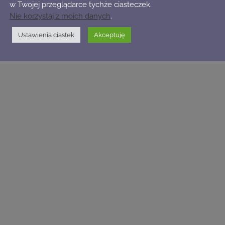
w Twojej przeglądarce tychże ciasteczek.
Nie korzystaj z moich danych
.
Ustawienia ciastek
Akceptuję