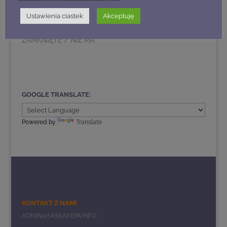
osób posiadających
W „PRZENIESIONE /
identyfikatory SK,
Ustawienia ciastek
Akceptuję
W LIKWIDACJI /
pojazdów ZTM,
ZLIKWIDOWANE /
taksówek oraz
ZAMKNIĘTE / NIE MA"
pojazdów
jednośladowych...
GOOGLE TRANSLATE:
Powered by
Translate
KONTAKT Z NAMI
ADMIN@SASKAKEPA.INFO