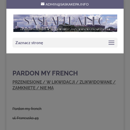
ADMIN@SASKAKEPA.INFO
Zaznacz stronę
PARDON MY FRENCH
PRZENIESIONE / W LIKWIDACJI / ZLIKWIDOWANE /
ZAMKNIĘTE / NIE MA
Pardon my french
ul. Francuska 49