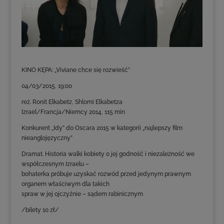
KINO KĘPA: „Viviane chce się rozwieść”
04/03/2015, 19:00
reż. Ronit Elkabetz, Shlomi Elkabetza
Izrael/Francja/Niemcy 2014, 115 min
Konkurent „Idy” do Oscara 2015 w kategorii „najlepszy film
nieanglojęzyczny”
Dramat. Historia walki kobiety o jej godność i niezależność we
współczesnym Izraelu –
bohaterka próbuje uzyskać rozwód przed jedynym prawnym
organem właściwym dla takich
spraw w jej ojczyźnie – sądem rabinicznym
/bilety 10 zł/