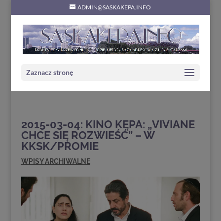
ADMIN@SASKAKEPA.INFO
Zaznacz stronę
2015-03-04: KINO KĘPA: „VIVIANE
CHCE SIĘ ROZWIEŚĆ” – W
KKSK/PROMIE
WPISY ARCHIWALNE