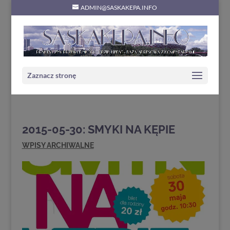
ADMIN@SASKAKEPA.INFO
Zaznacz stronę
2015-05-30: SMYKI NA KĘPIE
WPISY ARCHIWALNE