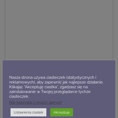
POLITYKA CIASTECZEK
Nasza strona używa ciasteczek (statystycznych i
Smyki na Kępie
reklamowych), aby zapewnić jak najlepsze działanie.
Klikając “Akceptuję ciastka”, zgadzasz się na
30/05/2015, 10:30
zainstalowanie w Twojej przeglądarce tychże
Zajęcia muzyczne dla dzieci i rodziców odkrywające świat
ciasteczek.
dźwięków
Nie korzystaj z moich danych
.
Spotkanie prowadzi Paweł Kos-Nowicki
Ustawienia ciastek
Akceptuję
/bilet rodzinny 20 zł/